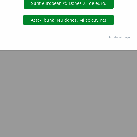
Copyright © 2004-2026 dexonline (https://dexonline.ro)
area datelor de pe acest site, inclusiv prin orice metode de extragere automată (web s
dul nostru prealabil scris, cu excepția seturilor de date oferite oficial spre utilizare pub
Am donat deja.
licență
confidențialitate
găzduit de
Hosterion