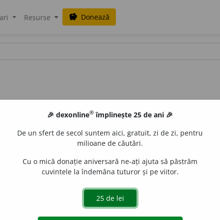
Donează
savings
ari
Resurse
®
🎉 dexonline
împlinește 25 de ani 🎉
De un sfert de secol suntem aici, gratuit, zi de zi, pentru
milioane de căutări.
Cu o mică donație aniversară ne-ați ajuta să păstrăm
cuvintele la îndemâna tuturor și pe viitor.
, 195/15 /
V:
~ș
i
i
/
E:
vsl
бив
] (
Înv
; urmat de un titlu, de o func
aurb.
acțiuni