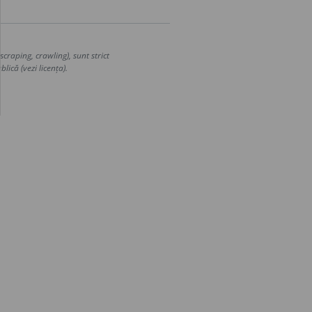
craping, crawling), sunt strict
lică (vezi licența).