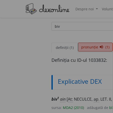
Despre noi
Volunt
®
pronunție
(1)
volume_up
definiții (1)
Definiția cu ID-ul 1033832:
Explicative DEX
1
biv
ain
[
At:
NECULCE,
ap.
LET. II
sursa:
MDA2 (2010)
adăugată de
bl