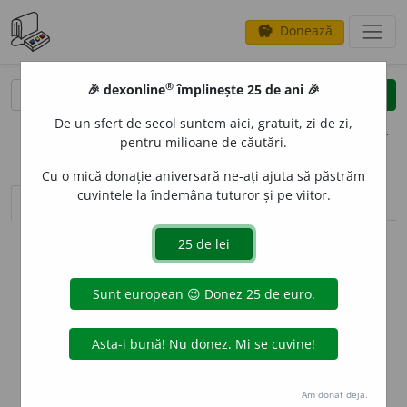
Donează
savings
®
®
🎉 dexonline
împlinește 25 de ani 🎉
caută
clear
search
De un sfert de secol suntem aici, gratuit, zi de zi,
opțiuni
pentru milioane de căutări.
Cu o mică donație aniversară ne-ați ajuta să păstrăm
cuvintele la îndemâna tuturor și pe viitor.
sinteza definițiilor (2)
definiții (5)
declinări
info
Aceste definiții sunt compilate de
echipa dexonline. Definițiile
originale se află pe fila
definiții
.
info
Puteți reordona filele pe pagina de
preferințe
.
ascunde
Am donat deja.