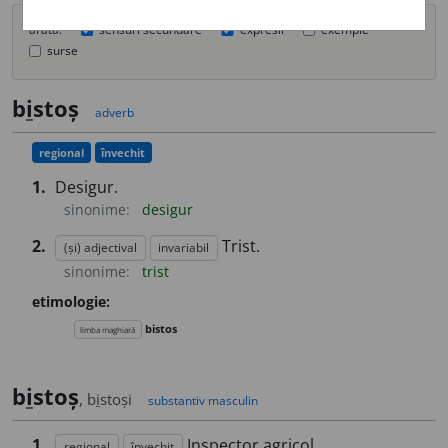
arată:
sensuri secundare
expresii
exemple
surse
b
i
stoș
adverb
regional
învechit
1.
Desigur.
sinonime:
desigur
2.
Trist.
(și) adjectival
invariabil
sinonime:
trist
etimologie:
bistos
limba maghiară
b
i
stoș
, b
i
stoși
substantiv masculin
1.
Inspector agricol.
regional
învechit