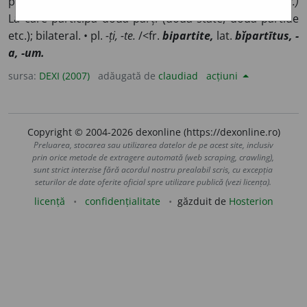
prezintă două secțiuni.
2
(despre convenții, înțelegeri etc.)
La care participă două părți (două state, două partide
etc.); bilateral. • pl.
-ți, -te.
/<fr.
bipartite,
lat.
bĭpartītus, -
a, -um.
sursa:
DEXI (2007)
adăugată de
claudiad
acțiuni
Copyright © 2004-2026 dexonline (https://dexonline.ro)
Preluarea, stocarea sau utilizarea datelor de pe acest site, inclusiv
prin orice metode de extragere automată (web scraping, crawling),
sunt strict interzise fără acordul nostru prealabil scris, cu excepția
seturilor de date oferite oficial spre utilizare publică (vezi licența).
licență
confidențialitate
găzduit de
Hosterion