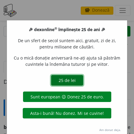
Donează
savings
®
®
🎉 dexonline
împlinește 25 de ani 🎉
caută
clear
search
De un sfert de secol suntem aici, gratuit, zi de zi,
opțiuni
pentru milioane de căutări.
Cu o mică donație aniversară ne-ați ajuta să păstrăm
cuvintele la îndemâna tuturor și pe viitor.
definiții (1)
Definiția cu ID-ul 1265955:
Explicative DEX
bipart
i
t, -ă
adj.
1
Care este alcătuit din două părți, care
Am donat deja.