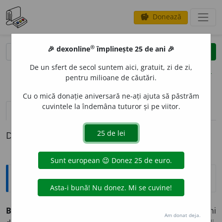
Donează
savings
®
®
🎉 dexonline
împlinește 25 de ani 🎉
caută
clear
search
De un sfert de secol suntem aici, gratuit, zi de zi,
opțiuni
pentru milioane de căutări.
Cu o mică donație aniversară ne-ați ajuta să păstrăm
cuvintele la îndemâna tuturor și pe viitor.
pronunție
(12)
volume_up
definiții (1)
Definiția cu ID-ul 452006:
Explicative DEX
BIOPS
I
E
s. f.
examinare la microscop a unei porțiuni
Am donat deja.