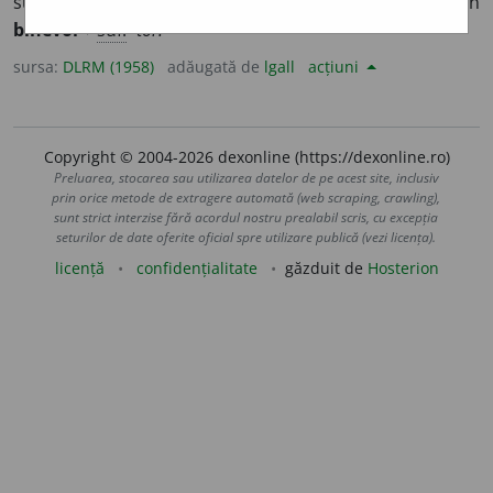
substantivat) Care are bunăvoință față de cineva. – Din
binevoi
+
suf.
-tor.
sursa:
DLRM (1958)
adăugată de
lgall
acțiuni
Copyright © 2004-2026 dexonline (https://dexonline.ro)
Preluarea, stocarea sau utilizarea datelor de pe acest site, inclusiv
prin orice metode de extragere automată (web scraping, crawling),
sunt strict interzise fără acordul nostru prealabil scris, cu excepția
seturilor de date oferite oficial spre utilizare publică (vezi licența).
licență
confidențialitate
găzduit de
Hosterion