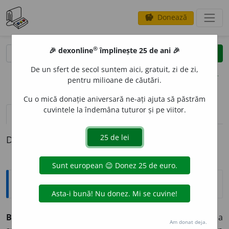
Donează
savings
®
®
🎉 dexonline
împlinește 25 de ani 🎉
caută
clear
search
De un sfert de secol suntem aici, gratuit, zi de zi,
opțiuni
pentru milioane de căutări.
Cu o mică donație aniversară ne-ați ajuta să păstrăm
cuvintele la îndemâna tuturor și pe viitor.
pronunție
(9)
volume_up
definiții (1)
Definiția cu ID-ul 536694:
Explicative DEX
BINEVOIT
O
R, -O
A
RE,
binevoitori, -oare,
adj.
(Adesea
Am donat deja.