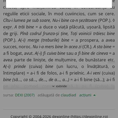
mod favorabil, avantajos, util; după cum își dorește
cineva, spre mulțumirea cuiva; în concordanță cu
regulile eticii sociale, în mod cuviincios, cum se cere.
Cîtu-i lumea pe sub soare, Nu-i bine ca-n șezătoare
(POP.). ◊
expr.
A trăi bine
= a duce o viață plăcută, ușoară, lipsită
de griji.
Pînă codrul frunza-și ține, Toți voinicii trăiesc bine
(POP.).
A(-i) merge (treburile) bine
= a prospera, a avea
succes, noroc.
Nu i-a mers bine în acea zi
(CR.).
A sta bine
=
a fi bogat, avut.
A(-i) fi cuiva bine
sau
a fi bine de cineva
= a
avea parte de liniște, de mulțumire, de bunăstare
etc.
A(-i) prinde
(cuiva)
bine
(un lucru, o învățătură, o
întimplare) = a-i fi de folos, a-i fi prielnic.
A-i veni
(cuiva)
bine (să..., ca să..., de..., de a..., a...)
= a-i fi bine (să...); a-i fi
pe plac, comod, convenabil (să...); a-i fi (cuiva) la
extinde
expand_more
îndemînă (să...), a găsi momentul prielnic (să...); a fi
sursa:
DEXI (2007)
adăugată de
claudiad
acțiuni
avantajat de o situație prielnică.
A fi
(sau
a trăi
)
bine cu
cineva
= a fi în relații de bună înțelegere, apropiate cu
cineva; a se înțelege, a o duce bine cu cineva.
A primi
Copyright © 2004-2026 dexonline (https://dexonline.ro)