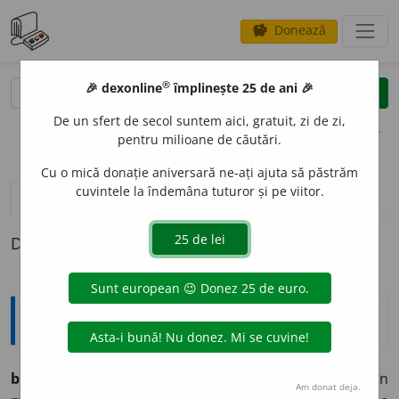
Donează
savings
®
®
🎉 dexonline
împlinește 25 de ani 🎉
caută
clear
search
De un sfert de secol suntem aici, gratuit, zi de zi,
opțiuni
pentru milioane de căutări.
Cu o mică donație aniversară ne-ați ajuta să păstrăm
cuvintele la îndemâna tuturor și pe viitor.
pronunție
(50)
volume_up
definiții (1)
Definiția cu ID-ul 1265504:
Explicative DEX
b
i
ne
adv.
,
s.n.
(în
opoz.
cu „rău”)
I 1
adv.
În mod prielnic, în
Am donat deja.