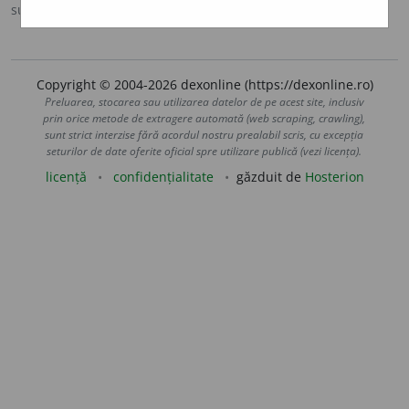
sursa:
Sinonime (2002)
adăugată de
siveco
acțiuni
Copyright © 2004-2026 dexonline (https://dexonline.ro)
Preluarea, stocarea sau utilizarea datelor de pe acest site, inclusiv
prin orice metode de extragere automată (web scraping, crawling),
sunt strict interzise fără acordul nostru prealabil scris, cu excepția
seturilor de date oferite oficial spre utilizare publică (vezi licența).
licență
confidențialitate
găzduit de
Hosterion