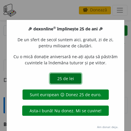
Donează
savings
®
®
🎉 dexonline
împlinește 25 de ani 🎉
caută
clear
search
De un sfert de secol suntem aici, gratuit, zi de zi,
opțiuni
pentru milioane de căutări.
Cu o mică donație aniversară ne-ați ajuta să păstrăm
cuvintele la îndemâna tuturor și pe viitor.
definiții (1)
Definiția cu ID-ul 173948:
Sinonime
BIMETAL
I
ST
adj. v.
bimetalic.
Am donat deja.