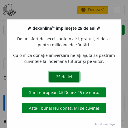
Donează
savings
®
®
🎉 dexonline
împlinește 25 de ani 🎉
caută
clear
search
De un sfert de secol suntem aici, gratuit, zi de zi,
opțiuni
pentru milioane de căutări.
Cu o mică donație aniversară ne-ați ajuta să păstrăm
cuvintele la îndemâna tuturor și pe viitor.
pronunție
(1)
volume_up
definiții (1)
Definiția cu ID-ul 1336683:
Explicative DEX
BICIU
I
(-
uesc
)
vb.
tr.
1 A lovi, a bate cu
biciul
, a da bice:
Am donat deja.