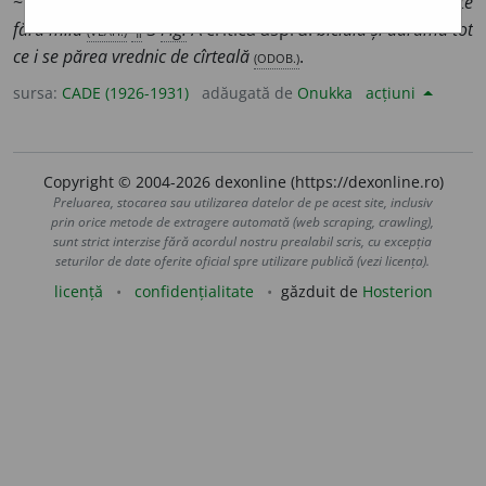
~
caii
¶
2
pr. ext.
A plesni ca și cu biciul:
și ploaia-i biciuește
fără milă
(VLAH.)
¶
3
Fig.
A critica aspru:
biciuia și dărăma tot
ce i se părea vrednic de cîrteală
(ODOB.)
.
sursa:
CADE (1926-1931)
adăugată de
Onukka
acțiuni
Copyright © 2004-2026 dexonline (https://dexonline.ro)
Preluarea, stocarea sau utilizarea datelor de pe acest site, inclusiv
prin orice metode de extragere automată (web scraping, crawling),
sunt strict interzise fără acordul nostru prealabil scris, cu excepția
seturilor de date oferite oficial spre utilizare publică (vezi licența).
licență
confidențialitate
găzduit de
Hosterion