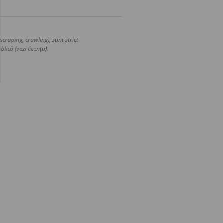
craping, crawling), sunt strict
lică (vezi licența).