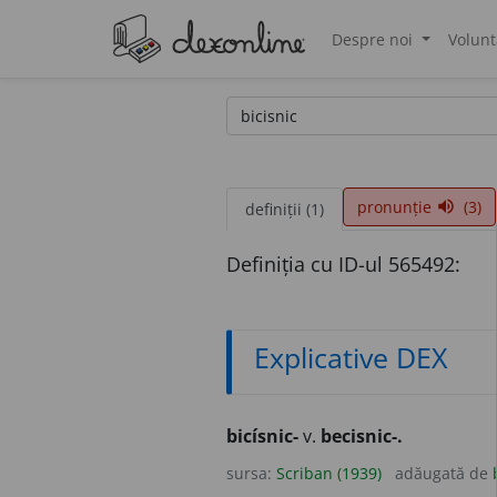
Despre noi
Volunt
®
pronunție
(3)
volume_up
definiții (1)
Definiția cu ID-ul 565492:
Explicative DEX
bicísnic-
v.
becisnic-.
sursa:
Scriban (1939)
adăugată de