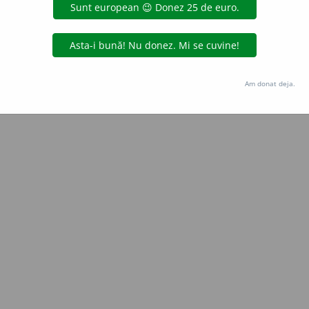
Copyright © 2004-2026 dexonline (https://dexonline.ro)
area datelor de pe acest site, inclusiv prin orice metode de extragere automată (web s
dul nostru prealabil scris, cu excepția seturilor de date oferite oficial spre utilizare pub
Am donat deja.
licență
confidențialitate
găzduit de
Hosterion