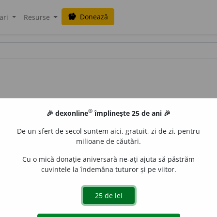
Donează
savings
ari
Resurse
®
🎉 dexonline
împlinește 25 de ani 🎉
De un sfert de secol suntem aici, gratuit, zi de zi, pentru
milioane de căutări.
Cu o mică donație aniversară ne-ați ajuta să păstrăm
cuvintele la îndemâna tuturor și pe viitor.
blaurb.
acțiuni