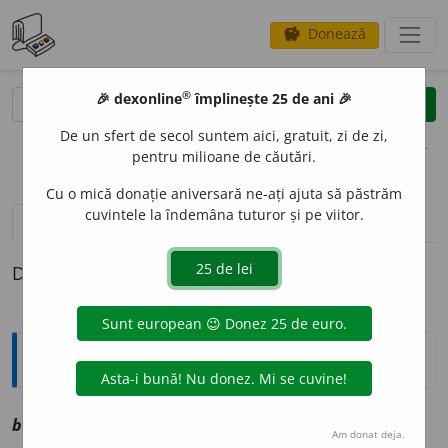
Donează
savings
®
®
🎉 dexonline
împlinește 25 de ani 🎉
caută
clear
search
De un sfert de secol suntem aici, gratuit, zi de zi,
opțiuni
pentru milioane de căutări.
Cu o mică donație aniversară ne-ați ajuta să păstrăm
cuvintele la îndemâna tuturor și pe viitor.
pronunție
(1)
volume_up
definiții (1)
Definiția cu ID-ul 1032296:
Explicative DEX
bibl
o
u
sm
vz
bibelou
Am donat deja.