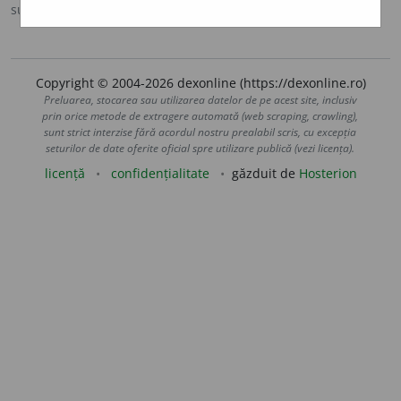
sursa:
MDA2 (2010)
adăugată de
blaurb.
acțiuni
Copyright © 2004-2026 dexonline (https://dexonline.ro)
Preluarea, stocarea sau utilizarea datelor de pe acest site, inclusiv
prin orice metode de extragere automată (web scraping, crawling),
sunt strict interzise fără acordul nostru prealabil scris, cu excepția
seturilor de date oferite oficial spre utilizare publică (vezi licența).
licență
confidențialitate
găzduit de
Hosterion