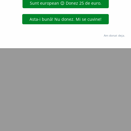
Copyright © 2004-2026 dexonline (https://dexonline.ro)
area datelor de pe acest site, inclusiv prin orice metode de extragere automată (web s
dul nostru prealabil scris, cu excepția seturilor de date oferite oficial spre utilizare pub
Am donat deja.
licență
confidențialitate
găzduit de
Hosterion