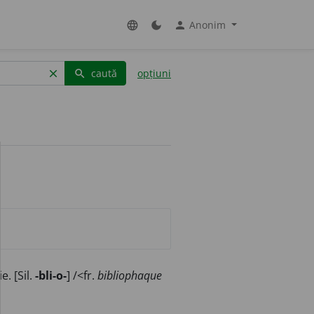
Anonim
language
dark_mode
person
caută
opțiuni
clear
search
. [Sil.
-bli-o-
] /<fr.
bibliophaque