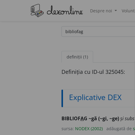
Despre noi
Volunt
®
definiții (1)
Definiția cu ID-ul 325045:
Explicative DEX
BIBLIOF
A
G ~gă (~gi, ~ge)
și subs
sursa:
NODEX (2002)
adăugată de
s