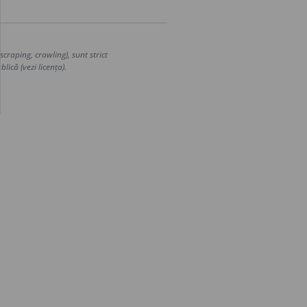
craping, crawling), sunt strict
lică (vezi licența).