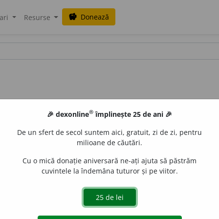
Donează
savings
ari
Resurse
®
🎉 dexonline
împlinește 25 de ani 🎉
De un sfert de secol suntem aici, gratuit, zi de zi, pentru
milioane de căutări.
Cu o mică donație aniversară ne-ați ajuta să păstrăm
cuvintele la îndemâna tuturor și pe viitor.
tantival (despre insecte)
Care se hrănește cu celuloza din hârtie
iveco
acțiuni