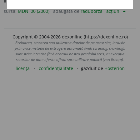
interior. (<
fr.
bibelot
)
sursa:
MDN '00 (2000)
adăugată de
raduborza
acțiuni
Copyright © 2004-2026 dexonline (https://dexonline.ro)
Preluarea, stocarea sau utilizarea datelor de pe acest site, inclusiv
prin orice metode de extragere automată (web scraping, crawling),
sunt strict interzise fără acordul nostru prealabil scris, cu excepția
seturilor de date oferite oficial spre utilizare publică (vezi licența).
licență
confidențialitate
găzduit de
Hosterion