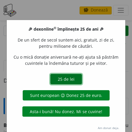
Donează
savings
®
®
🎉 dexonline
împlinește 25 de ani 🎉
caută
clear
search
De un sfert de secol suntem aici, gratuit, zi de zi,
opțiuni
pentru milioane de căutări.
Cu o mică donație aniversară ne-ați ajuta să păstrăm
cuvintele la îndemâna tuturor și pe viitor.
pronunție
(1)
volume_up
definiții (1)
Definiția cu ID-ul 451669:
Explicative DEX
BIBEL
O
U
s. n.
mic obiect de artă, decorativ, pentru
Am donat deja.