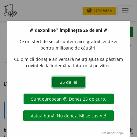
Donează
savings
®
®
🎉 dexonline
împlinește 25 de ani 🎉
caută
clear
search
De un sfert de secol suntem aici, gratuit, zi de zi,
opțiuni
pentru milioane de căutări.
Cu o mică donație aniversară ne-ați ajuta să păstrăm
cuvintele la îndemâna tuturor și pe viitor.
pronunție
(1)
volume_up
definiții (1)
Definiția cu ID-ul 1032148:
Explicative DEX
bibel
o
u
sn
[
At:
DA
ms
/
V:
(
iuz
)
biblou
/
Pl:
~ri
/
E:
fr
Am donat deja.