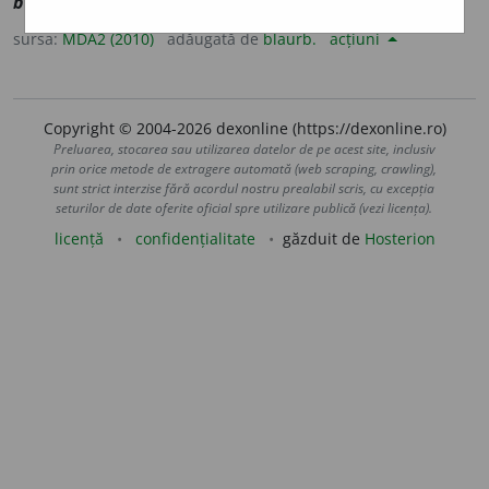
bibelot
] Mic obiect decorativ.
sursa:
MDA2 (2010)
adăugată de
blaurb.
acțiuni
Copyright © 2004-2026 dexonline (https://dexonline.ro)
Preluarea, stocarea sau utilizarea datelor de pe acest site, inclusiv
prin orice metode de extragere automată (web scraping, crawling),
sunt strict interzise fără acordul nostru prealabil scris, cu excepția
seturilor de date oferite oficial spre utilizare publică (vezi licența).
licență
confidențialitate
găzduit de
Hosterion