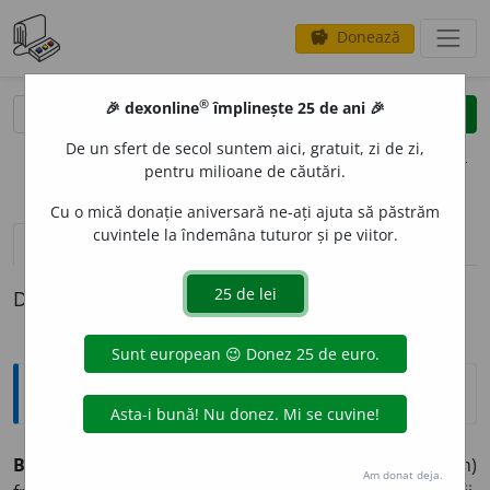
Donează
savings
®
®
🎉 dexonline
împlinește 25 de ani 🎉
caută
clear
search
De un sfert de secol suntem aici, gratuit, zi de zi,
opțiuni
pentru milioane de căutări.
Cu o mică donație aniversară ne-ați ajuta să păstrăm
cuvintele la îndemâna tuturor și pe viitor.
definiții (1)
Definiția cu ID-ul 4092:
Explicative DEX
BESACTE
A
,
besactele,
s. f.
(
Înv.
) Cutioară (de lemn)
Am donat deja.