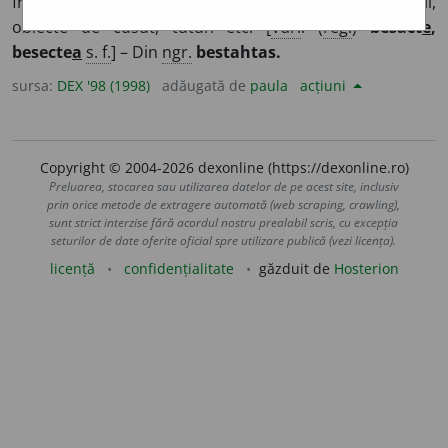
frumos ornamentată, în care se păstrau bijuterii,
obiecte de cusut, tutun etc. [
Var.
: (
reg.
)
besact
e
,
besecte
a
s. f.
] – Din
ngr.
bestahtas.
sursa:
DEX '98 (1998)
adăugată de
paula
acțiuni
Copyright © 2004-2026 dexonline (https://dexonline.ro)
Preluarea, stocarea sau utilizarea datelor de pe acest site, inclusiv
prin orice metode de extragere automată (web scraping, crawling),
sunt strict interzise fără acordul nostru prealabil scris, cu excepția
seturilor de date oferite oficial spre utilizare publică (vezi licența).
licență
confidențialitate
găzduit de
Hosterion