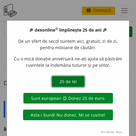
Donează
savings
®
®
🎉 dexonline
împlinește 25 de ani 🎉
caută
clear
search
De un sfert de secol suntem aici, gratuit, zi de zi,
opțiuni
pentru milioane de căutări.
Cu o mică donație aniversară ne-ați ajuta să păstrăm
cuvintele la îndemâna tuturor și pe viitor.
pronunție
(5)
volume_up
definiții (1)
Definiția cu ID-ul 1031397:
Explicative DEX
2
berg, ~ă
a
vz
berc
Am donat deja.