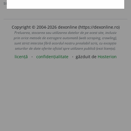
sursa:
MDA2 (2010)
adăugată de
blaurb.
acțiuni
Copyright © 2004-2026 dexonline (https://dexonline.ro)
Preluarea, stocarea sau utilizarea datelor de pe acest site, inclusiv
prin orice metode de extragere automată (web scraping, crawling),
sunt strict interzise fără acordul nostru prealabil scris, cu excepția
seturilor de date oferite oficial spre utilizare publică (vezi licența).
licență
confidențialitate
găzduit de
Hosterion