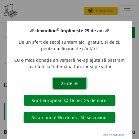
Donează
savings
®
®
🎉 dexonline
împlinește 25 de ani 🎉
caută
clear
search
De un sfert de secol suntem aici, gratuit, zi de zi,
opțiuni
pentru milioane de căutări.
Cu o mică donație aniversară ne-ați ajuta să păstrăm
cuvintele la îndemâna tuturor și pe viitor.
definiții (1)
Definiția cu ID-ul 1336531:
Explicative DEX
1
BERC
,
BE
A
RCĂ
adj.
🐒
Fără coadă; cu coada tăiată sau
Am donat deja.