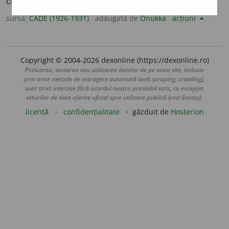
ciuntită:
ce! vrei să las vulpea bearcă
?
(ODOB.)
.
sursa:
CADE (1926-1931)
adăugată de
Onukka
acțiuni
Copyright © 2004-2026 dexonline (https://dexonline.ro)
Preluarea, stocarea sau utilizarea datelor de pe acest site, inclusiv
prin orice metode de extragere automată (web scraping, crawling),
sunt strict interzise fără acordul nostru prealabil scris, cu excepția
seturilor de date oferite oficial spre utilizare publică (vezi licența).
licență
confidențialitate
găzduit de
Hosterion