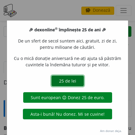
Donează
savings
®
®
🎉 dexonline
împlinește 25 de ani 🎉
caută
clear
search
De un sfert de secol suntem aici, gratuit, zi de zi,
opțiuni
pentru milioane de căutări.
Cu o mică donație aniversară ne-ați ajuta să păstrăm
cuvintele la îndemâna tuturor și pe viitor.
pronunție
(4)
volume_up
definiții (1)
Definiția cu ID-ul 898546:
Explicative DEX
BEN
I
GN, -Ă,
benigni, -e,
adj.
(Despre boli, în opoziție cu
Am donat deja.