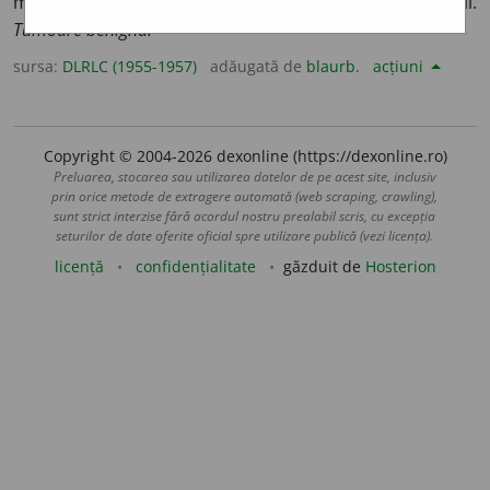
malign) Ușor, lipsit de gravitate, care nu dă complicații.
Tumoare benignă.
sursa:
DLRLC (1955-1957)
adăugată de
blaurb.
acțiuni
Copyright © 2004-2026 dexonline (https://dexonline.ro)
Preluarea, stocarea sau utilizarea datelor de pe acest site, inclusiv
prin orice metode de extragere automată (web scraping, crawling),
sunt strict interzise fără acordul nostru prealabil scris, cu excepția
seturilor de date oferite oficial spre utilizare publică (vezi licența).
licență
confidențialitate
găzduit de
Hosterion