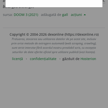
belar
u
și/bielor
u
și
;
adj.
f.
,
s.
f.
belar
u
să/bielor
u
să
,
pl.
belar
u
se/bielor
u
se
sursa:
DOOM 3 (2021)
adăugată de
gall
acțiuni
Copyright © 2004-2026 dexonline (https://dexonline.ro)
Preluarea, stocarea sau utilizarea datelor de pe acest site, inclusiv
prin orice metode de extragere automată (web scraping, crawling),
sunt strict interzise fără acordul nostru prealabil scris, cu excepția
seturilor de date oferite oficial spre utilizare publică (vezi licența).
licență
confidențialitate
găzduit de
Hosterion