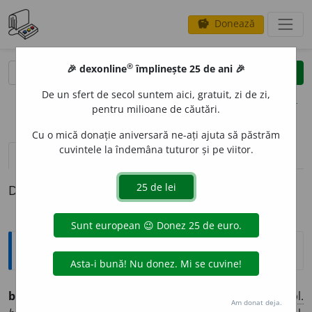
Donează
savings
®
®
🎉 dexonline
împlinește 25 de ani 🎉
caută
clear
search
De un sfert de secol suntem aici, gratuit, zi de zi,
opțiuni
pentru milioane de căutări.
Cu o mică donație aniversară ne-ați ajuta să păstrăm
cuvintele la îndemâna tuturor și pe viitor.
pronunție
(50)
volume_up
definiții (1)
Definiția cu ID-ul 1317908:
Ortografice DOOM
belar
u
s
/(
înv.
)
bielor
u
s
(
desp.
bie-
)
adj.
m.
,
s.
m.
,
pl.
Am donat deja.