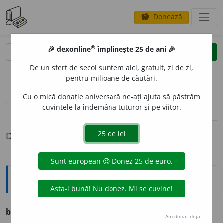
Donează
savings
®
®
🎉 dexonline
împlinește 25 de ani 🎉
caută
clear
search
De un sfert de secol suntem aici, gratuit, zi de zi,
opțiuni
pentru milioane de căutări.
Cu o mică donație aniversară ne-ați ajuta să păstrăm
cuvintele la îndemâna tuturor și pe viitor.
definiții (1)
Definiția cu ID-ul 777615:
Ortografice DOOM
belal
i
u
(
fam.
)
adj.
m.
,
f.
belal
i
e;
pl.
m.
și
f.
belal
i
i
Am donat deja.