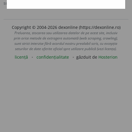
sursa:
DOOM 2 (2005)
adăugată de
raduborza
acțiuni
Copyright © 2004-2026 dexonline (https://dexonline.ro)
Preluarea, stocarea sau utilizarea datelor de pe acest site, inclusiv
prin orice metode de extragere automată (web scraping, crawling),
sunt strict interzise fără acordul nostru prealabil scris, cu excepția
seturilor de date oferite oficial spre utilizare publică (vezi licența).
licență
confidențialitate
găzduit de
Hosterion