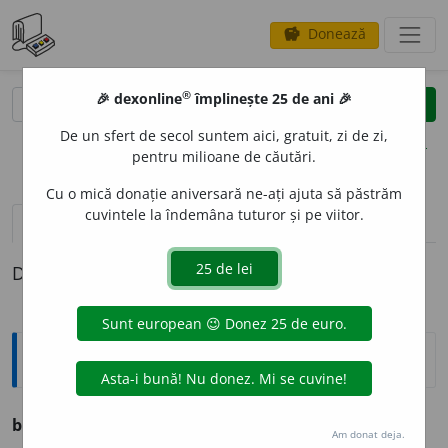
Donează
savings
®
®
🎉 dexonline
împlinește 25 de ani 🎉
caută
clear
search
De un sfert de secol suntem aici, gratuit, zi de zi,
opțiuni
pentru milioane de căutări.
Cu o mică donație aniversară ne-ați ajuta să păstrăm
cuvintele la îndemâna tuturor și pe viitor.
definiții (1)
Definiția cu ID-ul 1317907:
Ortografice DOOM
belal
i
u
(
reg.
,
fam.
)
adj.
m.
,
f.
belal
i
e
;
pl.
m.
și
f.
belal
i
i
Am donat deja.