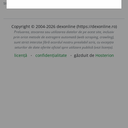
sursa:
DOOM 3 (2021)
adăugată de
gall
acțiuni
Copyright © 2004-2026 dexonline (https://dexonline.ro)
Preluarea, stocarea sau utilizarea datelor de pe acest site, inclusiv
prin orice metode de extragere automată (web scraping, crawling),
sunt strict interzise fără acordul nostru prealabil scris, cu excepția
seturilor de date oferite oficial spre utilizare publică (vezi licența).
licență
confidențialitate
găzduit de
Hosterion