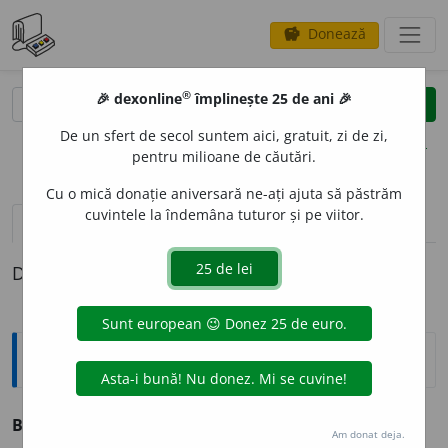
Donează
savings
®
®
🎉 dexonline
împlinește 25 de ani 🎉
caută
clear
search
De un sfert de secol suntem aici, gratuit, zi de zi,
opțiuni
pentru milioane de căutări.
Cu o mică donație aniversară ne-ați ajuta să păstrăm
cuvintele la îndemâna tuturor și pe viitor.
pronunție
(50)
volume_up
definiții (1)
Definiția cu ID-ul 173737:
Sinonime
BEA
vb. v.
fuma, sorbi, suge.
Am donat deja.