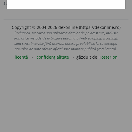
sursa:
Sinonime (2002)
adăugată de
siveco
acțiuni
Copyright © 2004-2026 dexonline (https://dexonline.ro)
Preluarea, stocarea sau utilizarea datelor de pe acest site, inclusiv
prin orice metode de extragere automată (web scraping, crawling),
sunt strict interzise fără acordul nostru prealabil scris, cu excepția
seturilor de date oferite oficial spre utilizare publică (vezi licența).
licență
confidențialitate
găzduit de
Hosterion