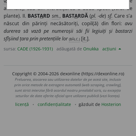
🌿
Născut din încrucișarea a două rase (
vorb
. de
animale), sau din încrucișarea a două specii (
vorb
. de
plante). II.
BAST
A
RD
sm.
,
BAST
A
RDĂ
(
pl.
-
de
)
sf.
Care s’a
născut din părinți necăsătoriți, copil(ă) din flori:
avu
durerea să vază pe numeroșii săi fii legiuiți și bastarzi
sfîșiind țara prin pretențiile lor
(BĂLC.)
[
it.
].
sursa:
CADE (1926-1931)
adăugată de
Onukka
acțiuni
Copyright © 2004-2026 dexonline (https://dexonline.ro)
Preluarea, stocarea sau utilizarea datelor de pe acest site, inclusiv
prin orice metode de extragere automată (web scraping, crawling),
sunt strict interzise fără acordul nostru prealabil scris, cu excepția
seturilor de date oferite oficial spre utilizare publică (vezi licența).
licență
confidențialitate
găzduit de
Hosterion