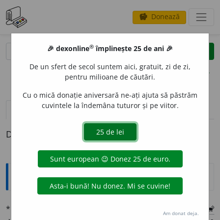
Donează
savings
®
®
🎉 dexonline
împlinește 25 de ani 🎉
caută
clear
search
De un sfert de secol suntem aici, gratuit, zi de zi,
opțiuni
pentru milioane de căutări.
Cu o mică donație aniversară ne-ați ajuta să păstrăm
cuvintele la îndemâna tuturor și pe viitor.
pronunție
(2)
volume_up
definiții (1)
Definiția cu ID-ul 1335964:
Explicative DEX
*
BAST
A
RD
I.
adj.
1 Născut din părinți necăsătoriți
¶
2
🐒
Am donat deja.