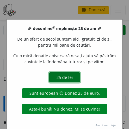
Donează
savings
®
®
🎉 dexonline
împlinește 25 de ani 🎉
caută
clear
search
De un sfert de secol suntem aici, gratuit, zi de zi,
opțiuni
pentru milioane de căutări.
Cu o mică donație aniversară ne-ați ajuta să păstrăm
cuvintele la îndemâna tuturor și pe viitor.
pronunție
(6)
volume_up
definiții (1)
Definiția cu ID-ul 324613:
Explicative DEX
BARBAR
I
SM ~e
n.
Element de limbă împrumutat fără
Am donat deja.