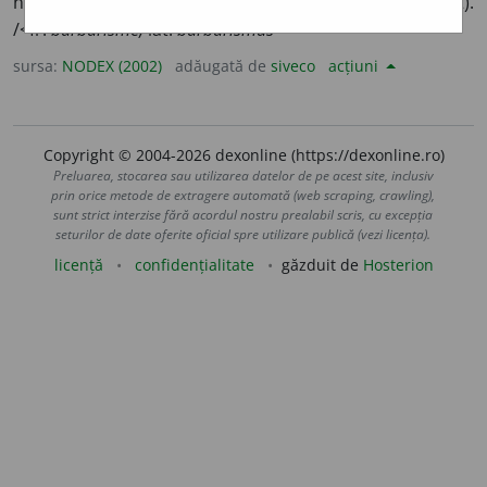
necesitate (și neasimilat de limba care l-a împrumutat).
/<fr.
barbarisme,
lat.
barbarismus
sursa:
NODEX (2002)
adăugată de
siveco
acțiuni
Copyright © 2004-2026 dexonline (https://dexonline.ro)
Preluarea, stocarea sau utilizarea datelor de pe acest site, inclusiv
prin orice metode de extragere automată (web scraping, crawling),
sunt strict interzise fără acordul nostru prealabil scris, cu excepția
seturilor de date oferite oficial spre utilizare publică (vezi licența).
licență
confidențialitate
găzduit de
Hosterion