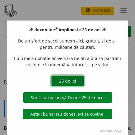
Donează
savings
®
®
🎉 dexonline
împlinește 25 de ani 🎉
caută
clear
search
De un sfert de secol suntem aici, gratuit, zi de zi,
opțiuni
pentru milioane de căutări.
Cu o mică donație aniversară ne-ați ajuta să păstrăm
cuvintele la îndemâna tuturor și pe viitor.
pronunție
(6)
volume_up
definiții (1)
Definiția cu ID-ul 173340:
Sinonime
BARBAR
I
SM
s. v.
barbarie, primitivism, primitivitate,
Am donat deja.