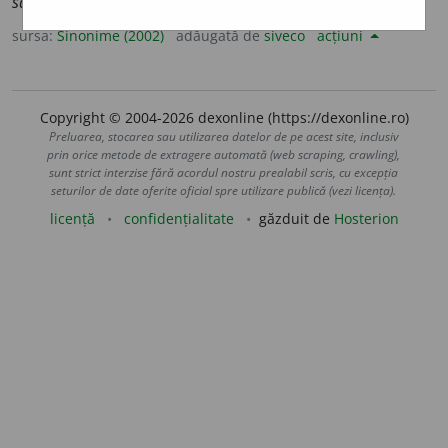
sălbăticie.
sursa:
Sinonime (2002)
adăugată de
siveco
acțiuni
Copyright © 2004-2026 dexonline (https://dexonline.ro)
Preluarea, stocarea sau utilizarea datelor de pe acest site, inclusiv
prin orice metode de extragere automată (web scraping, crawling),
sunt strict interzise fără acordul nostru prealabil scris, cu excepția
seturilor de date oferite oficial spre utilizare publică (vezi licența).
licență
confidențialitate
găzduit de
Hosterion