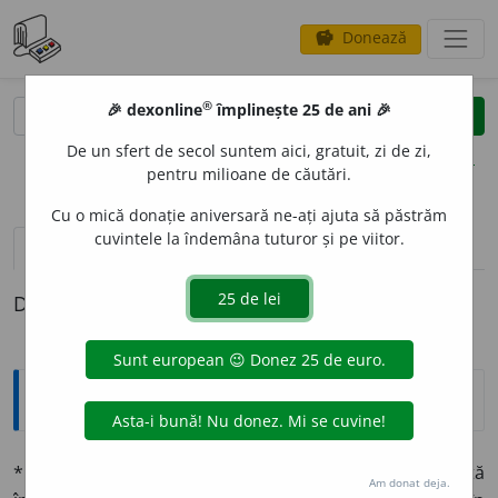
Donează
savings
®
®
🎉 dexonline
împlinește 25 de ani 🎉
caută
clear
search
De un sfert de secol suntem aici, gratuit, zi de zi,
opțiuni
pentru milioane de căutări.
Cu o mică donație aniversară ne-ați ajuta să păstrăm
cuvintele la îndemâna tuturor și pe viitor.
pronunție
(6)
volume_up
definiții (1)
Definiția cu ID-ul 1335625:
Explicative DEX
*
BARBAR
I
SM
(
pl.
-
isme
)
sn.
📖
Greșală de limbă, făcută
Am donat deja.