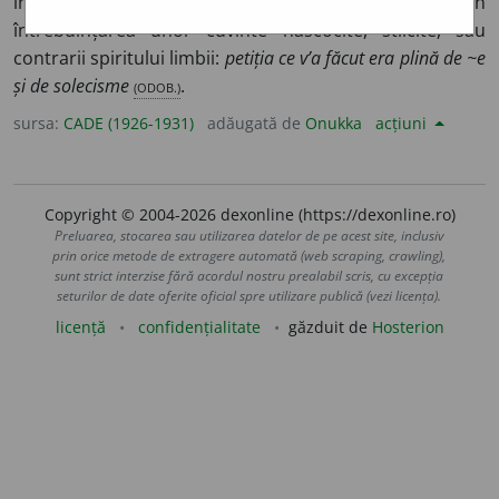
în scriere sau în vorbire și care consistă în
întrebuințarea unor cuvinte născocite, stîlcite, sau
contrarii spiritului limbii:
petiția ce v’a făcut era plină de ~e
și de solecisme
(ODOB.)
.
sursa:
CADE (1926-1931)
adăugată de
Onukka
acțiuni
Copyright © 2004-2026 dexonline (https://dexonline.ro)
Preluarea, stocarea sau utilizarea datelor de pe acest site, inclusiv
prin orice metode de extragere automată (web scraping, crawling),
sunt strict interzise fără acordul nostru prealabil scris, cu excepția
seturilor de date oferite oficial spre utilizare publică (vezi licența).
licență
confidențialitate
găzduit de
Hosterion