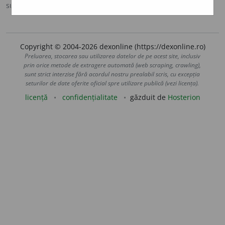
sursa:
DOOM 3 (2021)
adăugată de
gall
acțiuni
Copyright © 2004-2026 dexonline (https://dexonline.ro)
Preluarea, stocarea sau utilizarea datelor de pe acest site, inclusiv
prin orice metode de extragere automată (web scraping, crawling),
sunt strict interzise fără acordul nostru prealabil scris, cu excepția
seturilor de date oferite oficial spre utilizare publică (vezi licența).
licență
confidențialitate
găzduit de
Hosterion