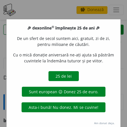
Donează
savings
®
®
🎉 dexonline
împlinește 25 de ani 🎉
caută
clear
search
De un sfert de secol suntem aici, gratuit, zi de zi,
opțiuni
pentru milioane de căutări.
Cu o mică donație aniversară ne-ați ajuta să păstrăm
cuvintele la îndemâna tuturor și pe viitor.
pronunție
(6)
volume_up
definiții (1)
Definiția cu ID-ul 1317343:
Ortografice DOOM
barbar
i
sm
s.
n.
,
pl.
barbar
i
sme
Am donat deja.