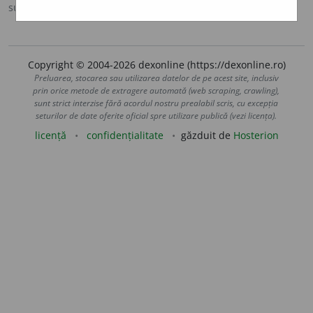
sursa:
DOOM (1982)
adăugată de
paula
acțiuni
Copyright © 2004-2026 dexonline (https://dexonline.ro)
Preluarea, stocarea sau utilizarea datelor de pe acest site, inclusiv
prin orice metode de extragere automată (web scraping, crawling),
sunt strict interzise fără acordul nostru prealabil scris, cu excepția
seturilor de date oferite oficial spre utilizare publică (vezi licența).
licență
confidențialitate
găzduit de
Hosterion