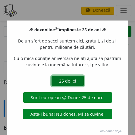
Donează
savings
®
®
🎉 dexonline
împlinește 25 de ani 🎉
caută
clear
search
De un sfert de secol suntem aici, gratuit, zi de zi,
opțiuni
pentru milioane de căutări.
Cu o mică donație aniversară ne-ați ajuta să păstrăm
cuvintele la îndemâna tuturor și pe viitor.
definiții (1)
Definiția cu ID-ul 3289:
Ortografice DOOM
band
o
u
s.
n.
,
art.
band
o
ul
;
pl.
band
o
uri
Am donat deja.