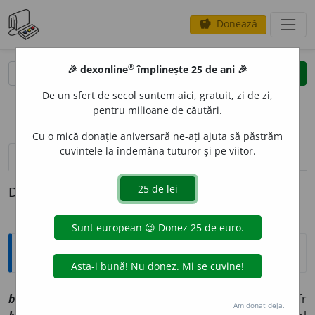
Donează
savings
®
®
🎉 dexonline
împlinește 25 de ani 🎉
caută
clear
search
De un sfert de secol suntem aici, gratuit, zi de zi,
opțiuni
pentru milioane de căutări.
Cu o mică donație aniversară ne-ați ajuta să păstrăm
cuvintele la îndemâna tuturor și pe viitor.
definiții (1)
Definiția cu ID-ul 1026322:
Explicative DEX
band
o
u
sn
[
At:
KLOPȘTOCK, F. 209 /
Pl:
~ri
/
E:
fr
Am donat deja.