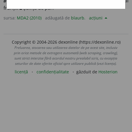
bandeau
] (
Frm
)
1
Panglică legată în jurul capului sau al
frunții.
2
Șuviță de păr.
sursa:
MDA2 (2010)
adăugată de
blaurb.
acțiuni
Copyright © 2004-2026 dexonline (https://dexonline.ro)
Preluarea, stocarea sau utilizarea datelor de pe acest site, inclusiv
prin orice metode de extragere automată (web scraping, crawling),
sunt strict interzise fără acordul nostru prealabil scris, cu excepția
seturilor de date oferite oficial spre utilizare publică (vezi licența).
licență
confidențialitate
găzduit de
Hosterion