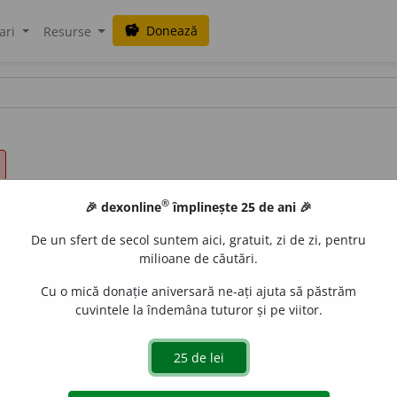
Donează
savings
ari
Resurse
®
🎉 dexonline
împlinește 25 de ani 🎉
De un sfert de secol suntem aici, gratuit, zi de zi, pentru
milioane de căutări.
Cu o mică donație aniversară ne-ați ajuta să păstrăm
cuvintele la îndemâna tuturor și pe viitor.
ă,
pl.
ban
a
le
e
raduborza
acțiuni