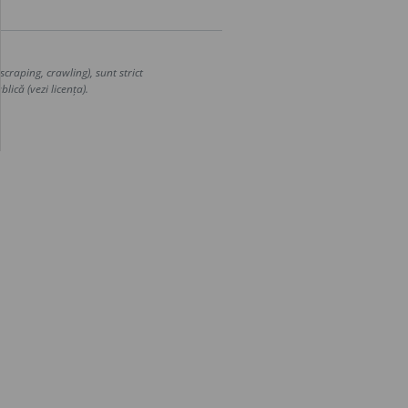
craping, crawling), sunt strict
lică (vezi licența).