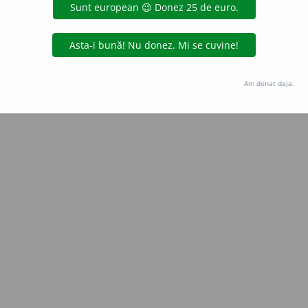
Copyright © 2004-2026 dexonline (https://dexonline.ro)
area datelor de pe acest site, inclusiv prin orice metode de extragere automată (web s
dul nostru prealabil scris, cu excepția seturilor de date oferite oficial spre utilizare pub
Am donat deja.
licență
confidențialitate
găzduit de
Hosterion