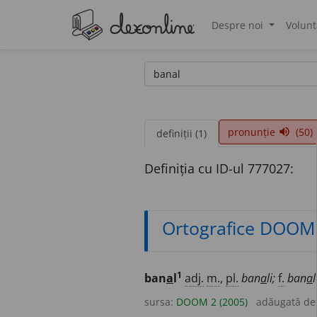
Despre noi
Volunt
®
pronunție
(50)
volume_up
definiții (1)
Definiția cu ID-ul 777027:
Ortografice DOOM
1
ban
a
l
adj.
m.
,
pl.
ban
a
li;
f.
ban
a
l
sursa:
DOOM 2 (2005)
adăugată d