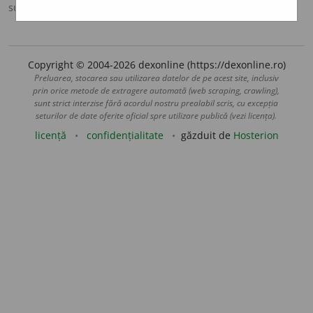
sursa:
DOOM 3 (2021)
adăugată de
gall
acțiuni
Copyright © 2004-2026 dexonline (https://dexonline.ro)
Preluarea, stocarea sau utilizarea datelor de pe acest site, inclusiv
prin orice metode de extragere automată (web scraping, crawling),
sunt strict interzise fără acordul nostru prealabil scris, cu excepția
seturilor de date oferite oficial spre utilizare publică (vezi licența).
licență
confidențialitate
găzduit de
Hosterion