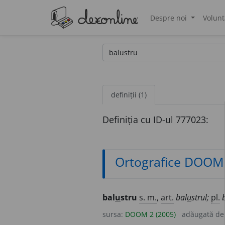
Despre noi
Volunt
®
definiții (1)
Definiția cu ID-ul 777023:
Ortografice DOOM
bal
u
stru
s. m.
,
art.
bal
u
strul;
pl.
sursa:
DOOM 2 (2005)
adăugată d