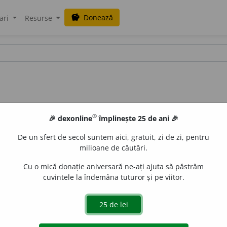
Donează
savings
ari
Resurse
®
🎉 dexonline
împlinește 25 de ani 🎉
De un sfert de secol suntem aici, gratuit, zi de zi, pentru
milioane de căutări.
Cu o mică donație aniversară ne-ați ajuta să păstrăm
cuvintele la îndemâna tuturor și pe viitor.
bal
u
ștri,
art.
bal
u
ștrii
e
raduborza
acțiuni