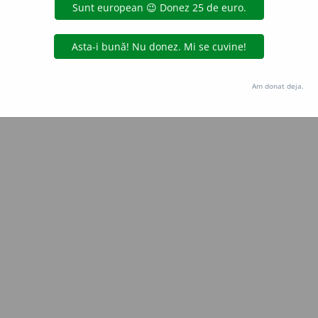
Copyright © 2004-2026 dexonline (https://dexonline.ro)
area datelor de pe acest site, inclusiv prin orice metode de extragere automată (web s
dul nostru prealabil scris, cu excepția seturilor de date oferite oficial spre utilizare pub
Am donat deja.
licență
confidențialitate
găzduit de
Hosterion