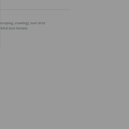
craping, crawling), sunt strict
lică (vezi licența).