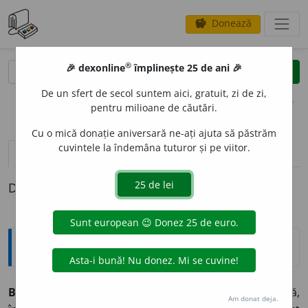
Donează
savings
®
®
🎉 dexonline
împlinește 25 de ani 🎉
caută
clear
search
De un sfert de secol suntem aici, gratuit, zi de zi,
opțiuni
pentru milioane de căutări.
Cu o mică donație aniversară ne-ați ajuta să păstrăm
cuvintele la îndemâna tuturor și pe viitor.
pronunție
(1)
volume_up
definiții (1)
Definiția cu ID-ul 3228:
Explicative DEX
BALT
A
G,
baltage,
s. n.
Topor cu coadă lungă,
Am donat deja.