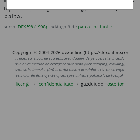
întrebuințat și ca armă. ♦
Fig.
Lovitură aplicată cu acest
topor. [
Pl.
și:
baltaguri. -
Var.
: (
reg.
)
balt
a
c
s. n.
] –
Cf.
tc.
balta.
sursa:
DEX '98 (1998)
adăugată de
paula
acțiuni
Copyright © 2004-2026 dexonline (https://dexonline.ro)
Preluarea, stocarea sau utilizarea datelor de pe acest site, inclusiv
prin orice metode de extragere automată (web scraping, crawling),
sunt strict interzise fără acordul nostru prealabil scris, cu excepția
seturilor de date oferite oficial spre utilizare publică (vezi licența).
licență
confidențialitate
găzduit de
Hosterion