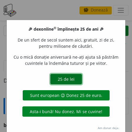
Donează
savings
®
®
🎉 dexonline
împlinește 25 de ani 🎉
caută
clear
search
De un sfert de secol suntem aici, gratuit, zi de zi,
opțiuni
pentru milioane de căutări.
Cu o mică donație aniversară ne-ați ajuta să păstrăm
cuvintele la îndemâna tuturor și pe viitor.
pronunție
(1)
volume_up
definiții (1)
Definiția cu ID-ul 1317168:
Ortografice DOOM
balt
a
g
s.
n.
,
pl.
balt
a
ge
Am donat deja.