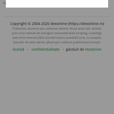
sursa:
DOOM 3 (2021)
adăugată de
gall
acțiuni
Copyright © 2004-2026 dexonline (https://dexonline.ro)
Preluarea, stocarea sau utilizarea datelor de pe acest site, inclusiv
prin orice metode de extragere automată (web scraping, crawling),
sunt strict interzise fără acordul nostru prealabil scris, cu excepția
seturilor de date oferite oficial spre utilizare publică (vezi licența).
licență
confidențialitate
găzduit de
Hosterion