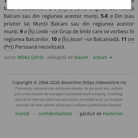
1-2
smf
,
a
(Persoană) care face parte din populația de
bază a Balcanilor.
3-4
smf
,
a
(Om) originar din Munții
Balcani sau din regiunea acestor munți.
5-8
a
Din (sau
privitor la) Munții Balcani sau din regiunea acestor
munți.
9
a
(
Îs
)
Limbi ~ice
Grup de limbi care se vorbesc în
regiunea Balcanilor.
10
a
(
Îs
)
Jocuri ~ice
Balcaniadă.
11
sm
(
Prt
) Persoană necivilizată.
sursa:
MDA2 (2010)
adăugată de
blaurb.
acțiuni
Copyright © 2004-2026 dexonline (https://dexonline.ro)
Preluarea, stocarea sau utilizarea datelor de pe acest site, inclusiv
prin orice metode de extragere automată (web scraping, crawling),
sunt strict interzise fără acordul nostru prealabil scris, cu excepția
seturilor de date oferite oficial spre utilizare publică (vezi licența).
licență
confidențialitate
găzduit de
Hosterion