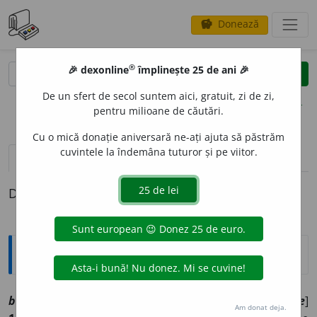
Donează
savings
®
®
🎉 dexonline
împlinește 25 de ani 🎉
caută
clear
search
De un sfert de secol suntem aici, gratuit, zi de zi,
opțiuni
pentru milioane de căutări.
Cu o mică donație aniversară ne-ați ajuta să păstrăm
cuvintele la îndemâna tuturor și pe viitor.
pronunție
(24)
volume_up
definiții (1)
Definiția cu ID-ul 1025874:
Explicative DEX
balc
a
nic, ~ă
[
At:
DA
ms
/
Pl:
~ici, ~ice
/
E:
fr
balkanique
]
Am donat deja.