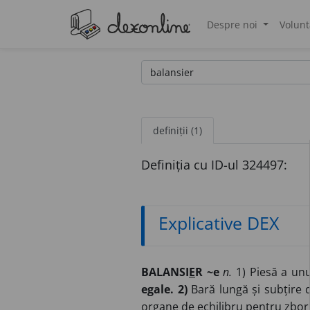
Despre noi
Volunt
®
definiții (1)
Definiția cu ID-ul 324497:
Explicative DEX
BALANSI
E
R ~e
n.
1) Piesă a unu
egale. 2)
Bară lungă și subțire d
organe de echilibru pentru zbor l