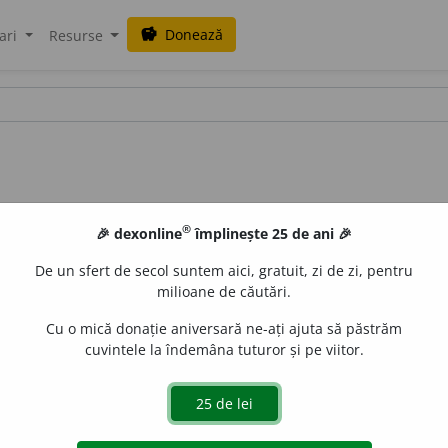
Donează
savings
ari
Resurse
®
🎉 dexonline
împlinește 25 de ani 🎉
De un sfert de secol suntem aici, gratuit, zi de zi, pentru
milioane de căutări.
Cu o mică donație aniversară ne-ați ajuta să păstrăm
cuvintele la îndemâna tuturor și pe viitor.
i mecanism, care reglează prin mișcările sale oscilatorii 
e care se servesc acrobații pentru a-și menține echilibrul.
a insectele diptere. [Sil.
-si-er
] /<fr.
balancier