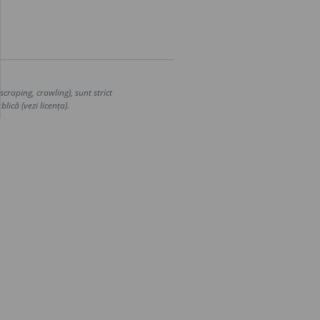
craping, crawling), sunt strict
lică (vezi licența).