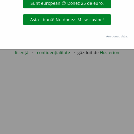
iveco
acțiuni
Copyright © 2004-2026 dexonline (https://dexonline.ro)
Am donat deja.
area datelor de pe acest site, inclusiv prin orice metode de extragere automată (web s
dul nostru prealabil scris, cu excepția seturilor de date oferite oficial spre utilizare pub
licență
confidențialitate
găzduit de
Hosterion