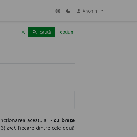
Anonim
language
dark_mode
person
caută
opțiuni
clear
search
funcționarea acestuia.
~ cu brațe
 3)
biol.
Fiecare dintre cele două