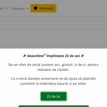
Donează
savings
ari
Resurse
®
🎉 dexonline
împlinește 25 de ani 🎉
De un sfert de secol suntem aici, gratuit, zi de zi, pentru
milioane de căutări.
Cu o mică donație aniversară ne-ați ajuta să păstrăm
cuvintele la îndemâna tuturor și pe viitor.
n) (
desp.
-si-er
)
s.
n.
,
pl.
balansi
e
re
e
gall
acțiuni