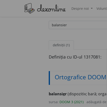
Despre noi
Volunt
®
definiții (1)
Definiția cu ID-ul 1317081:
Ortografice DOOM
balansi
e
r
(dispozitiv; bară; orga
sursa:
DOOM 3 (2021)
adăugată d