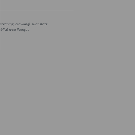
craping, crawling), sunt strict
lică (vezi licența).