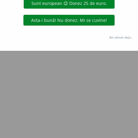
Copyright © 2004-2026 dexonline (https://dexonline.ro)
area datelor de pe acest site, inclusiv prin orice metode de extragere automată (web s
dul nostru prealabil scris, cu excepția seturilor de date oferite oficial spre utilizare pub
Am donat deja.
licență
confidențialitate
găzduit de
Hosterion