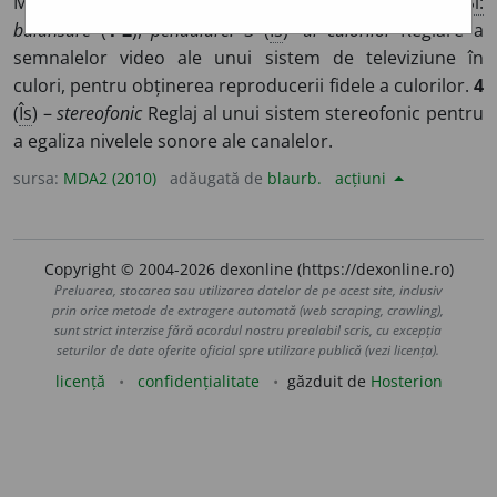
Mișcare de legănare (sau oscilatorie) a unui obiect
Si:
balansare
(
1-2
),
pendulare.
3 (
Îs
)
-ui culorilor
Reglare a
semnalelor video ale unui sistem de televiziune în
culori, pentru obținerea reproducerii fidele a culorilor.
4
(
Îs
) –
stereofonic
Reglaj al unui sistem stereofonic pentru
a egaliza nivelele sonore ale canalelor.
sursa:
MDA2 (2010)
adăugată de
blaurb.
acțiuni
Copyright © 2004-2026 dexonline (https://dexonline.ro)
Preluarea, stocarea sau utilizarea datelor de pe acest site, inclusiv
prin orice metode de extragere automată (web scraping, crawling),
sunt strict interzise fără acordul nostru prealabil scris, cu excepția
seturilor de date oferite oficial spre utilizare publică (vezi licența).
licență
confidențialitate
găzduit de
Hosterion