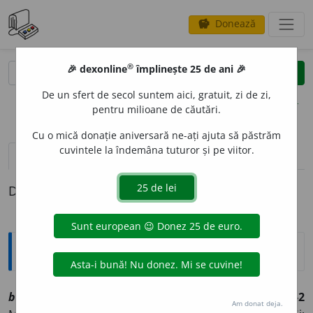
Donează
savings
®
®
🎉 dexonline
împlinește 25 de ani 🎉
caută
clear
search
De un sfert de secol suntem aici, gratuit, zi de zi,
opțiuni
pentru milioane de căutări.
Cu o mică donație aniversară ne-ați ajuta să păstrăm
cuvintele la îndemâna tuturor și pe viitor.
pronunție
(14)
volume_up
definiții (1)
Definiția cu ID-ul 1025735:
Explicative DEX
bal
a
ns
sn
[
At:
BACOVIA, O. 16 /
Pl:
~uri
/
E:
balansa
]
1-2
Am donat deja.