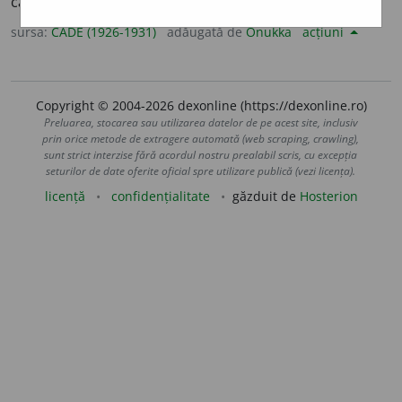
cărui căpățînă nu e împărțită în căței.
sursa:
CADE (1926-1931)
adăugată de
Onukka
acțiuni
Copyright © 2004-2026 dexonline (https://dexonline.ro)
Preluarea, stocarea sau utilizarea datelor de pe acest site, inclusiv
prin orice metode de extragere automată (web scraping, crawling),
sunt strict interzise fără acordul nostru prealabil scris, cu excepția
seturilor de date oferite oficial spre utilizare publică (vezi licența).
licență
confidențialitate
găzduit de
Hosterion