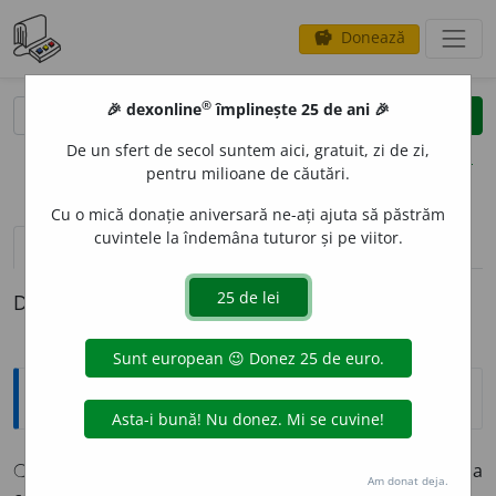
Donează
savings
®
®
🎉 dexonline
împlinește 25 de ani 🎉
caută
clear
search
De un sfert de secol suntem aici, gratuit, zi de zi,
opțiuni
pentru milioane de căutări.
Cu o mică donație aniversară ne-ați ajuta să păstrăm
cuvintele la îndemâna tuturor și pe viitor.
definiții (1)
Definiția cu ID-ul 1335061:
Explicative DEX
❍
B
A
IB
sm.
Mold.
🌿
numai în
expr.
:
usturoiu
~, usturoiu a
Am donat deja.