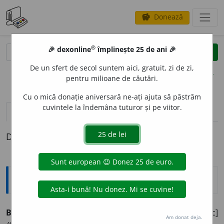
Donează
savings
®
®
🎉 dexonline
împlinește 25 de ani 🎉
caută
clear
search
De un sfert de secol suntem aici, gratuit, zi de zi,
opțiuni
pentru milioane de căutări.
Cu o mică donație aniversară ne-ați ajuta să păstrăm
cuvintele la îndemâna tuturor și pe viitor.
pronunție
(5)
volume_up
definiții (1)
Definiția cu ID-ul 324445:
Explicative DEX
BACI ~
m.
Cioban care conduce o stână. [Monosilabic]
Am donat deja.