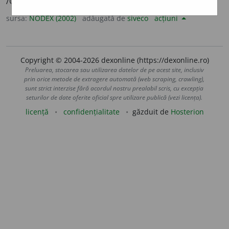
/Orig. nec.
sursa:
NODEX (2002)
adăugată de
siveco
acțiuni
Copyright © 2004-2026 dexonline (https://dexonline.ro)
Preluarea, stocarea sau utilizarea datelor de pe acest site, inclusiv
prin orice metode de extragere automată (web scraping, crawling),
sunt strict interzise fără acordul nostru prealabil scris, cu excepția
seturilor de date oferite oficial spre utilizare publică (vezi licența).
licență
confidențialitate
găzduit de
Hosterion