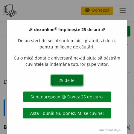
Donează
savings
®
®
🎉 dexonline
împlinește 25 de ani 🎉
caută
clear
search
De un sfert de secol suntem aici, gratuit, zi de zi,
opțiuni
pentru milioane de căutări.
Cu o mică donație aniversară ne-ați ajuta să păstrăm
cuvintele la îndemâna tuturor și pe viitor.
definiții (1)
Definiția cu ID-ul 324428:
Explicative DEX
BABIL
O
NIE ~i
f. rar
1) Exprimare (orală sau scrisă)
Am donat deja.