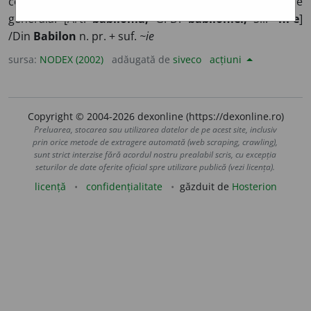
confuză și încurcată. 2) Învălmășeală mare; dezordine
generală. [Art.
babilonia;
G.-D.
babiloniei;
Sil.
-ni-e
]
/Din
Babilon
n. pr. + suf.
~ie
sursa:
NODEX (2002)
adăugată de
siveco
acțiuni
Copyright © 2004-2026 dexonline (https://dexonline.ro)
Preluarea, stocarea sau utilizarea datelor de pe acest site, inclusiv
prin orice metode de extragere automată (web scraping, crawling),
sunt strict interzise fără acordul nostru prealabil scris, cu excepția
seturilor de date oferite oficial spre utilizare publică (vezi licența).
licență
confidențialitate
găzduit de
Hosterion