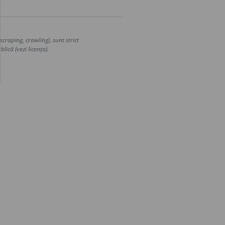
craping, crawling), sunt strict
lică (vezi licența).