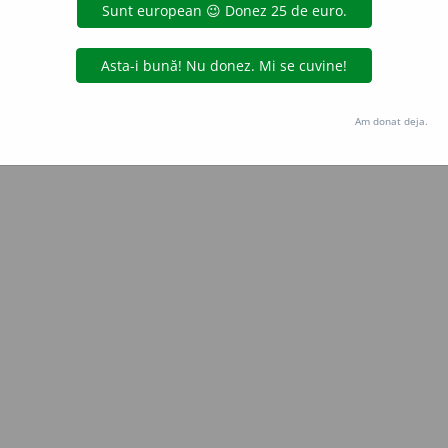
Copyright © 2004-2026 dexonline (https://dexonline.ro)
area datelor de pe acest site, inclusiv prin orice metode de extragere automată (web s
dul nostru prealabil scris, cu excepția seturilor de date oferite oficial spre utilizare pub
Am donat deja.
licență
confidențialitate
găzduit de
Hosterion