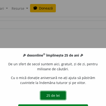
Donează
savings
ari
Resurse
®
🎉 dexonline
împlinește 25 de ani 🎉
De un sfert de secol suntem aici, gratuit, zi de zi, pentru
milioane de căutări.
Cu o mică donație aniversară ne-ați ajuta să păstrăm
cuvintele la îndemâna tuturor și pe viitor.
ubstantivat) Albastru deschis; bleu. –
Azur
+
suf.
-iu.
ana_zecheru
acțiuni