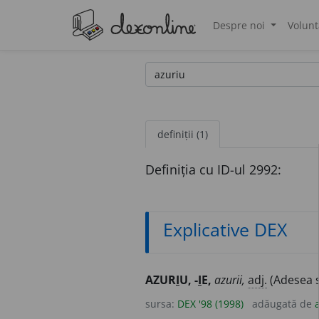
Despre noi
Volunt
®
definiții (1)
Definiția cu ID-ul 2992:
Explicative DEX
AZUR
I
U, -
I
E,
azurii,
adj.
(Adesea s
sursa:
DEX '98 (1998)
adăugată de