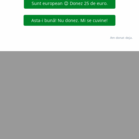
Copyright © 2004-2026 dexonline (https://dexonline.ro)
area datelor de pe acest site, inclusiv prin orice metode de extragere automată (web s
dul nostru prealabil scris, cu excepția seturilor de date oferite oficial spre utilizare pub
Am donat deja.
licență
confidențialitate
găzduit de
Hosterion