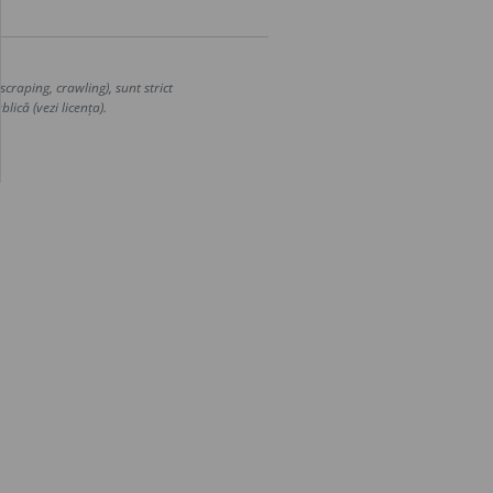
craping, crawling), sunt strict
lică (vezi licența).