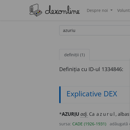
Despre noi
Volunt
®
definiții (1)
Definiția cu ID-ul 1334846:
Explicative DEX
*
AZUR
I
U
adj.
Ca
azurul
, albas
sursa:
CADE (1926-1931)
adăugată