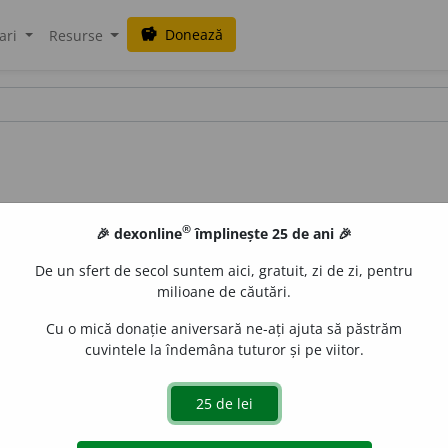
Donează
savings
ari
Resurse
®
🎉 dexonline
împlinește 25 de ani 🎉
De un sfert de secol suntem aici, gratuit, zi de zi, pentru
milioane de căutări.
Cu o mică donație aniversară ne-ați ajuta să păstrăm
cuvintele la îndemâna tuturor și pe viitor.
tru ca cerul:
munții azurii ce se privesc în depărtare
(NEGR.)
.
 de
Onukka
acțiuni