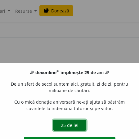
Donează
savings
ari
Resurse
®
🎉 dexonline
împlinește 25 de ani 🎉
De un sfert de secol suntem aici, gratuit, zi de zi, pentru
milioane de căutări.
Cu o mică donație aniversară ne-ați ajuta să păstrăm
cuvintele la îndemâna tuturor și pe viitor.
e civilizat care locuia în Mexic la sosirea lui Fernan Cortez
gată de
blaurb.
acțiuni