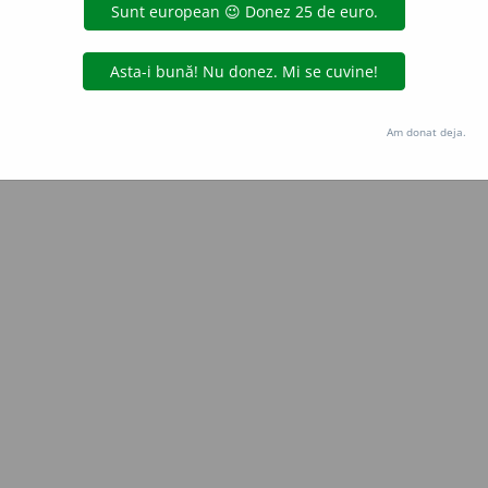
Copyright © 2004-2026 dexonline (https://dexonline.ro)
area datelor de pe acest site, inclusiv prin orice metode de extragere automată (web s
dul nostru prealabil scris, cu excepția seturilor de date oferite oficial spre utilizare pub
Am donat deja.
licență
confidențialitate
găzduit de
Hosterion