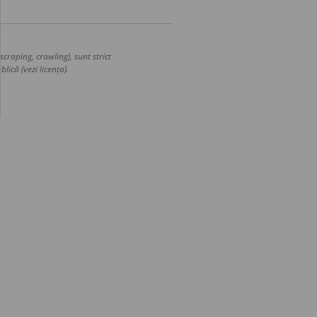
craping, crawling), sunt strict
lică (vezi licența).