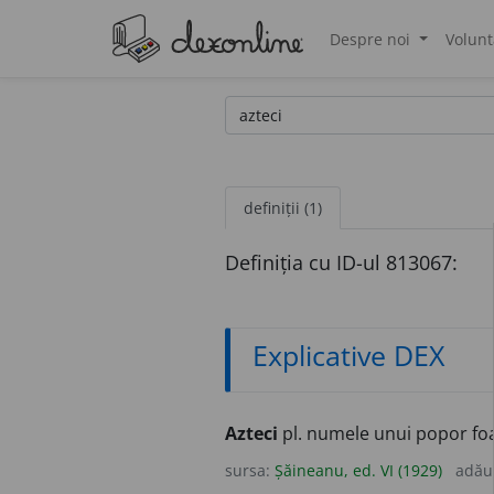
Despre noi
Volunt
®
definiții (1)
Definiția cu ID-ul 813067:
Explicative DEX
Azteci
pl. numele unui popor foart
sursa:
Șăineanu, ed. VI (1929)
adău