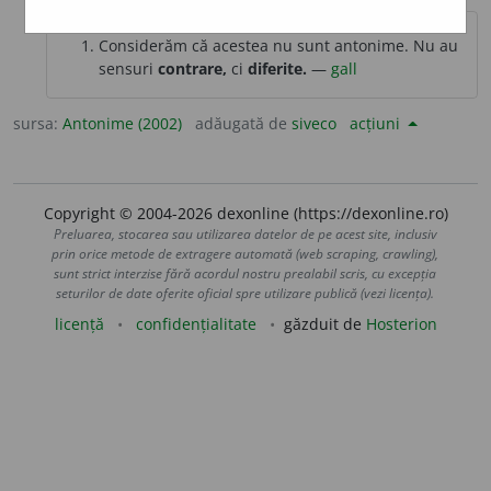
Considerăm că acestea nu sunt antonime. Nu au
sensuri
contrare,
ci
diferite.
—
gall
sursa:
Antonime (2002)
adăugată de
siveco
acțiuni
Copyright © 2004-2026 dexonline (https://dexonline.ro)
Preluarea, stocarea sau utilizarea datelor de pe acest site, inclusiv
prin orice metode de extragere automată (web scraping, crawling),
sunt strict interzise fără acordul nostru prealabil scris, cu excepția
seturilor de date oferite oficial spre utilizare publică (vezi licența).
licență
confidențialitate
găzduit de
Hosterion