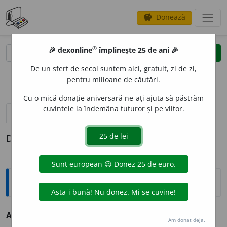
Donează
savings
®
®
🎉 dexonline
împlinește 25 de ani 🎉
caută
clear
search
De un sfert de secol suntem aici, gratuit, zi de zi,
opțiuni
pentru milioane de căutări.
Cu o mică donație aniversară ne-ați ajuta să păstrăm
cuvintele la îndemâna tuturor și pe viitor.
pronunție
(50)
volume_up
definiții (1)
Definiția cu ID-ul 69669:
Antonime
[1]
Azi
≠ mâine, ieri
Am donat deja.