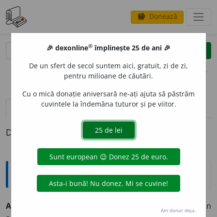
Donează
savings
®
®
🎉 dexonline
împlinește 25 de ani 🎉
caută
clear
search
De un sfert de secol suntem aici, gratuit, zi de zi,
opțiuni
pentru milioane de căutări.
Cu o mică donație aniversară ne-ați ajuta să păstrăm
cuvintele la îndemâna tuturor și pe viitor.
definiții (1)
Definiția cu ID-ul 45044:
Etimologice
AZEACIU
I
,
azeaciui
e
sc,
vb.
IV.
Tranz.
(
Înv.
) A zeciui. (din
Am donat deja.