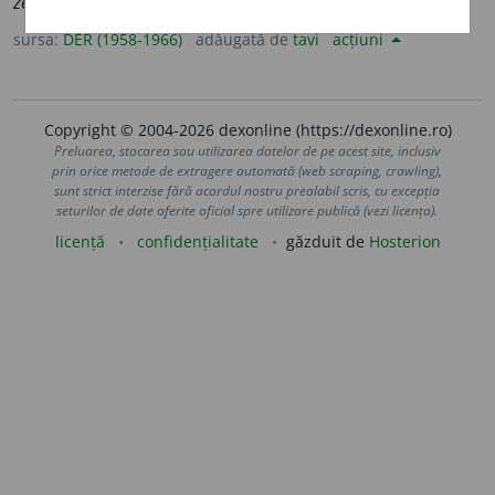
zeciui
)
sursa:
DER (1958-1966)
adăugată de
tavi
acțiuni
Copyright © 2004-2026 dexonline (https://dexonline.ro)
Preluarea, stocarea sau utilizarea datelor de pe acest site, inclusiv
prin orice metode de extragere automată (web scraping, crawling),
sunt strict interzise fără acordul nostru prealabil scris, cu excepția
seturilor de date oferite oficial spre utilizare publică (vezi licența).
licență
confidențialitate
găzduit de
Hosterion