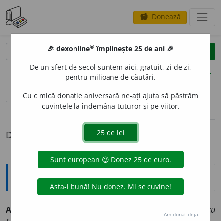
Donează
savings
®
®
🎉 dexonline
împlinește 25 de ani 🎉
caută
clear
search
De un sfert de secol suntem aici, gratuit, zi de zi,
opțiuni
pentru milioane de căutări.
Cu o mică donație aniversară ne-ați ajuta să păstrăm
cuvintele la îndemâna tuturor și pe viitor.
definiții (1)
Definiția cu ID-ul 1334825:
Explicative DEX
AZB
U
CHE
sf.
📖
Alfabetul cirilic:
slovele azbuchilor feace cu
Am donat deja.