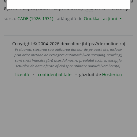
fratele său, cu svîntul Chiril
(DOS.)
;
Fig.
: de abia ești la
~, abia
ești la început, abia începi să înveți [
vsl.
azŭ
+
buki
].
sursa:
CADE (1926-1931)
adăugată de
Onukka
acțiuni
Copyright © 2004-2026 dexonline (https://dexonline.ro)
Preluarea, stocarea sau utilizarea datelor de pe acest site, inclusiv
prin orice metode de extragere automată (web scraping, crawling),
sunt strict interzise fără acordul nostru prealabil scris, cu excepția
seturilor de date oferite oficial spre utilizare publică (vezi licența).
licență
confidențialitate
găzduit de
Hosterion