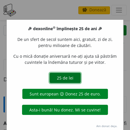
Donează
savings
®
®
🎉 dexonline
împlinește 25 de ani 🎉
caută
clear
search
De un sfert de secol suntem aici, gratuit, zi de zi,
opțiuni
pentru milioane de căutări.
Cu o mică donație aniversară ne-ați ajuta să păstrăm
cuvintele la îndemâna tuturor și pe viitor.
definiții (1)
Definiția cu ID-ul 2930:
Explicative DEX
AVU
A
BIL, -Ă,
avuabili, -e,
adj.
(
Livr.
) Care poate fi
Am donat deja.