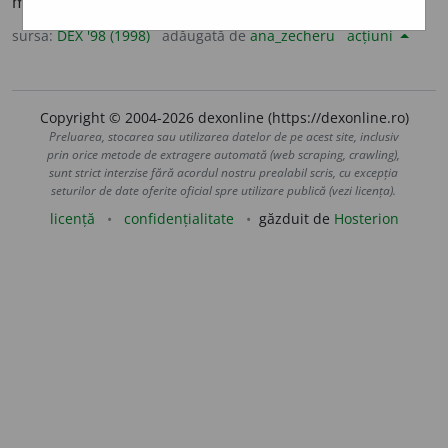
mărturisit. [
Pr.
:
-vu-a-
] – Din
fr.
avouable.
sursa:
DEX '98 (1998)
adăugată de
ana_zecheru
acțiuni
Copyright © 2004-2026 dexonline (https://dexonline.ro)
Preluarea, stocarea sau utilizarea datelor de pe acest site, inclusiv
prin orice metode de extragere automată (web scraping, crawling),
sunt strict interzise fără acordul nostru prealabil scris, cu excepția
seturilor de date oferite oficial spre utilizare publică (vezi licența).
licență
confidențialitate
găzduit de
Hosterion