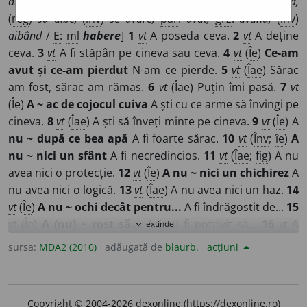
are,
4:
avem,
5:
aveți,
6:
au;
cj
: 3,6
să aibă,
(
înv
)
să aivă,
(
reg
)
să aibe;
(
înv
)
se avure;
par
:
avut;
grz
:
având,
(
înv
)
aibând
/
E:
ml
habere
]
1
vt
A poseda ceva.
2
vt
A deține
ceva.
3
vt
A fi stăpân pe cineva sau ceva.
4
vt
(
Îe
)
Ce-am
avut și ce-am pierdut
N-am ce pierde.
5
vt
(
Îae
) Sărac
am fost, sărac am rămas.
6
vt
(
Îae
) Puțin îmi pasă.
7
vt
(
Îe
)
A ~
ac
de cojocul cuiva
A ști cu ce arme să învingi pe
cineva.
8
vt
(
Îae
) A ști să înveți minte pe cineva.
9
vt
(
Îe
) A
nu ~ după ce bea apă
A fi foarte sărac.
10
vt
(
Înv
;
îe
)
A
nu ~ nici un sfânt
A fi necredincios.
11
vt
(
Îae
;
fig
) A nu
avea nici o protecție.
12
vt
(
Îe
)
A nu ~ nici un chichirez
A
nu avea nici o logică.
13
vt
(
Îae
) A nu avea nici un haz.
14
vt
(
Îe
)
A nu ~ ochi decât pentru...
A fi îndrăgostit de...
15
vt
(
Îe
)
A (nu) ~ rost să...
A (nu) fi potrivit să...
16
vt
A
extinde
expand_more
purta cu sine.
17
vt
A fi îmbrăcat cu...
18
vt
A se folosi de
sursa:
MDA2 (2010)
adăugată de
blaurb.
acțiuni
serviciile cuiva.
19
vt
A ține.
20
vt
(
D.
femei;
înv
;
îe
)
A ~ pre
sine
A avea menstruație.
21
vt
(
D.
femei;
înv
;
îe
)
A ~ în
pântece
A fi însărcinată.
22
vt
(
Îe
)
A ~ seu la rărunchi
Copyright © 2004-2026 dexonline (https://dexonline.ro)