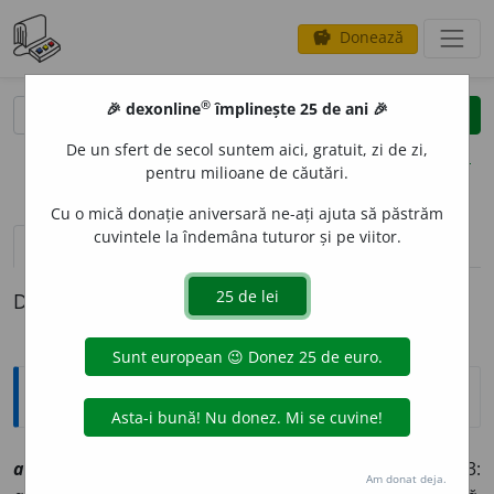
Donează
savings
®
®
🎉 dexonline
împlinește 25 de ani 🎉
caută
clear
search
De un sfert de secol suntem aici, gratuit, zi de zi,
opțiuni
pentru milioane de căutări.
Cu o mică donație aniversară ne-ați ajuta să păstrăm
cuvintele la îndemâna tuturor și pe viitor.
pronunție
(50)
volume_up
definiții (1)
Definiția cu ID-ul 1024058:
Explicative DEX
ave
a
[
At:
COD. VOR. 120/5 /
Pzi:
1:
am,
(
înv
)
aib,
2:
ai,
3:
Am donat deja.