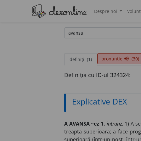
Despre noi
Volunt
®
pronunție
(30)
volume_up
definiții (1)
Definiția cu ID-ul 324324:
Explicative DEX
A AVANS
A
~
e
z 1.
intranz.
1) A se
treaptă superioară; a face progr
superioară (într-un post, într-un