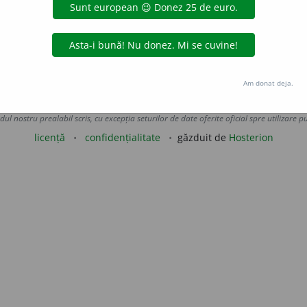
ca într-un post sau grad mai înalt; a înainta; a promova. /<fr.
iveco
acțiuni
Am donat deja.
Copyright © 2004-2026 dexonline (https://dexonline.ro)
area datelor de pe acest site, inclusiv prin orice metode de extragere automată (web s
dul nostru prealabil scris, cu excepția seturilor de date oferite oficial spre utilizare pub
licență
confidențialitate
găzduit de
Hosterion