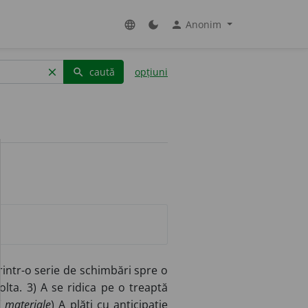
Anonim
language
dark_mode
person
caută
opțiuni
clear
search
printr-o serie de schimbări spre o
olta. 3) A se ridica pe o treaptă
 materiale
) A plăti cu anticipație