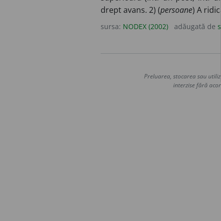
drept avans. 2) (
persoane
) A ridi
sursa:
NODEX (2002)
adăugată de
s
Preluarea, stocarea sau utiliz
interzise fără acor