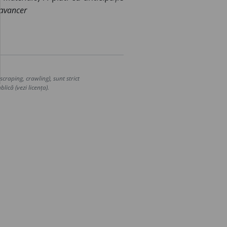
avancer
craping, crawling), sunt strict
lică (vezi licența).