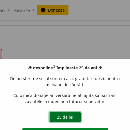
Donează
savings
ari
Resurse
®
🎉 dexonline
împlinește 25 de ani 🎉
De un sfert de secol suntem aici, gratuit, zi de zi, pentru
milioane de căutări.
Cu o mică donație aniversară ne-ați ajuta să păstrăm
cuvintele la îndemâna tuturor și pe viitor.
 mișca înainte (în spațiu sau în timp); a înainta. 2) A trece 
ese; a progresa; a propăși; a înainta; a evolua; a se dezv
 grad științific); a inainta. 2.
tranz.
1) (
sume de bani, bunuri