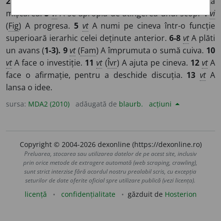
2
vi
A se apropia de o țintă către care e orientată
mișcarea.
3
vi
A se apropia de atingerea unui scop.
4
vi
(
Fig
) A progresa.
5
vt
A numi pe cineva într-o funcție
superioară ierarhic celei deținute anterior.
6-8
vt
A plăti
un avans (
1-3). 9
vt
(
Fam
) A împrumuta o sumă cuiva.
10
vt
A face o investiție.
11
vt
(
Îvr
) A ajuta pe cineva.
12
vt
A
face o afirmație, pentru a deschide discuția.
13
vt
A
lansa o idee.
sursa:
MDA2 (2010)
adăugată de
blaurb.
acțiuni
Copyright © 2004-2026 dexonline (https://dexonline.ro)
Preluarea, stocarea sau utilizarea datelor de pe acest site, inclusiv
prin orice metode de extragere automată (web scraping, crawling),
sunt strict interzise fără acordul nostru prealabil scris, cu excepția
seturilor de date oferite oficial spre utilizare publică (vezi licența).
licență
confidențialitate
găzduit de
Hosterion