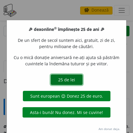
Donează
savings
®
®
🎉 dexonline
împlinește 25 de ani 🎉
caută
clear
search
De un sfert de secol suntem aici, gratuit, zi de zi,
opțiuni
pentru milioane de căutări.
Cu o mică donație aniversară ne-ați ajuta să păstrăm
cuvintele la îndemâna tuturor și pe viitor.
pronunție
(30)
volume_up
definiții (1)
Definiția cu ID-ul 1023904:
Explicative DEX
avans
a
[
At:
CADE /
Pzi:
~s
e
z
/
E:
fr
avancer
]
1
vi
A înainta.
Am donat deja.